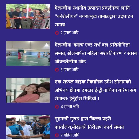
आज २०८२ साल भदौ १६ गते सोमबारको राशिफल
१४
मेलम्चीमा स्थानीय उत्पादन प्रवर्द्धनका लागि
११ महिना अघि
“कोशेलीघर” नगरप्रमुख तामाङद्वारा उद्घाटन
सम्पन्न
आजको राशिफल : २०८२ भदौ १२ गते बिहीवार, २८
२ हफ्ता अघि
१५
अगस्ट २०२५
मेलम्चीमा ‘क्याच एण्ड सर्भ बल’ प्रतियोगिता
११ महिना अघि
सम्पन्न, खेलमार्फत महिला सशक्तीकरण र स्वस्थ
जीवनशैलीमा जोड
आजको राशिफल – २०८२ साल भाद्र १० गते, मंगलबार
१६
३ हफ्ता अघि
११ महिना अघि
एक सफल बाइक मेकानिक उमेश सोनामको
आजको राशिफल – २०८२ साल भाद्र १० गते, मंगलबार
अभिनय क्षेत्रमा दमदार ईन्ट्री,नायिका गरिमा संग
१७
रोमान्स: हेर्नुहोस भिडियो ।
११ महिना अघि
४ हफ्ता अघि
आजको राशिफल : आइतवार, ८ भदौ २०८२ (२४ अगस्ट
गृहमन्त्री गुरुङ द्वारा जिल्ला प्रहरी
१८
२०२५)
कार्यालय,मोरङको निरीक्षण कार्य सम्पन्न
११ महिना अघि
१ महिना अघि