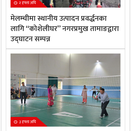
२ हफ्ता अघि
मेलम्चीमा स्थानीय उत्पादन प्रवर्द्धनका
लागि “कोशेलीघर” नगरप्रमुख तामाङद्वारा
उद्घाटन सम्पन्न
३ हफ्ता अघि