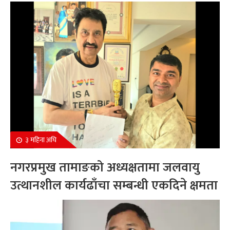
सम्मानित
३ महिना अघि
नगरप्रमुख तामाङको अध्यक्षतामा जलवायु
उत्थानशील कार्यढाँचा सम्बन्धी एकदिने क्षमता
अभिवृद्धि कार्यक्रम सम्पन्न