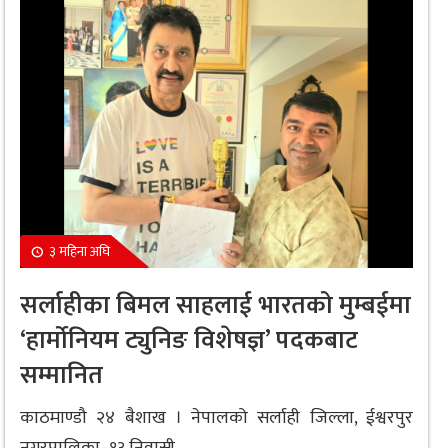
३ महिना अघि
सर्लाहीका बिमल साहलाई भारतको मुम्बईमा
‘हार्मोनियम ट्युनिङ विशेषज्ञ’ पदकबाट
सम्मानित
काठमाण्डौ २४ बैशाख । नेपालको सर्लाही जिल्ला, ईश्वरपुर
नगरपालिका–१३ निवासी...