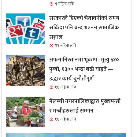
९ महिना अघि
सरकारले दिएको चेतावनीको समय
सकिँदा पनि बन्द भएनन् सामाजिक
सञ्जाल
११ महिना अघि
अफगानिस्तानमा भूकम्प : मृत्यु ६१०
पुग्यो, १३०० भन्दा बढी घाइते —
उद्धार कार्य चुनौतीपूर्ण
११ महिना अघि
मेलम्ची नगरपालिकाद्वारा मुख्यमन्त्री
र मन्त्रीहरुलाई सम्मान
११ महिना अघि