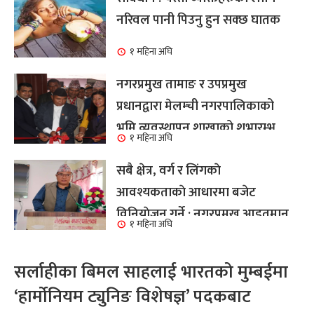
नरिवल पानी पिउनु हुन सक्छ घातक
१ महिना अघि
नगरप्रमुख तामाङ र उपप्रमुख
प्रधानद्वारा मेलम्ची नगरपालिकाको
भूमि व्यवस्थापन शाखाको शुभारम्भ
१ महिना अघि
कार्य सम्पन्न
सबै क्षेत्र, वर्ग र लिंगकाे
आवश्यकताकाे आधारमा बजेट
विनियाेजन गर्ने : नगरप्रमुख आइतमान
१ महिना अघि
तामाङ
सर्लाहीका बिमल साहलाई भारतको मुम्बईमा
‘हार्मोनियम ट्युनिङ विशेषज्ञ’ पदकबाट