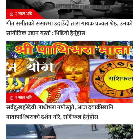
२ साल अघि
गीत संगीतको संसारमा उदाउँदो तारा गायक प्रज्वल श्रेष्ठ, उनको
सांगीतिक उडान यस्तो : भिडियो हेर्नुहोस
२ साल अघि
सर्वदु;खहरेदेवी :पाथीभरा नमोस्तुते, आज दयाकीखानि
मातापाथिभराको दर्शन गरि, राशिफल हेर्नुहोस