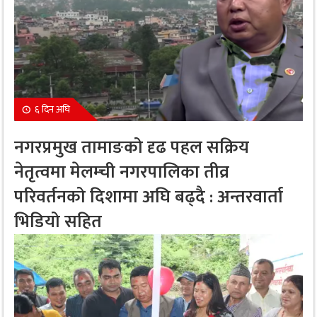
६ दिन अघि
नगरप्रमुख तामाङको दृढ पहल सक्रिय
नेतृत्वमा मेलम्ची नगरपालिका तीव्र
परिवर्तनको दिशामा अघि बढ्दै : अन्तरवार्ता
भिडियो सहित