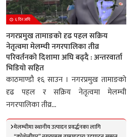
६ दिन अघि
नगरप्रमुख तामाङको दृढ पहल सक्रिय
नेतृत्वमा मेलम्ची नगरपालिका तीव्र
परिवर्तनको दिशामा अघि बढ्दै : अन्तरवार्ता
भिडियो सहित
काठमाण्डौ १६ साउन । नगरप्रमुख तामाङको
दृढ पहल र सक्रिय नेतृत्वमा मेलम्ची
नगरपालिका तीव्र...
मेलम्चीमा स्थानीय उत्पादन प्रवर्द्धनका लागि
“कोशेलीघर” नगरप्रमुख तामाङद्वारा उद्घाटन सम्पन्न