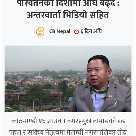
परिवर्तनको दिशामा अघि बढ्दै :
अन्तरवार्ता भिडियो सहित
ाज
्थ्य
CB Nepal
६ दिन अघि
काठमाण्डौ १६ साउन । नगरप्रमुख तामाङको दृढ
पहल र सक्रिय नेतृत्वमा मेलम्ची नगरपालिका तीव्र