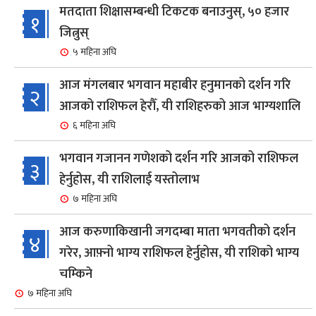
मतदाता शिक्षासम्बन्धी टिकटक बनाउनुस्, ५० हजार
१
जित्नुस्
५ महिना अघि
आज मंगलबार भगवान महाबीर हनुमानको दर्शन गरि
२
आजको राशिफल हेरौँ, यी राशिहरुको आज भाग्यशालि
६ महिना अघि
भगवान गजानन गणेशको दर्शन गरि आजको राशिफल
३
हेर्नुहोस, यी राशिलाई यस्तोलाभ
७ महिना अघि
आज करुणाकिखानी जगदम्बा माता भगवतीको दर्शन
४
गरेर, आफ़्नो भाग्य राशिफल हेर्नुहोस, यी राशिको भाग्य
चम्किने
७ महिना अघि