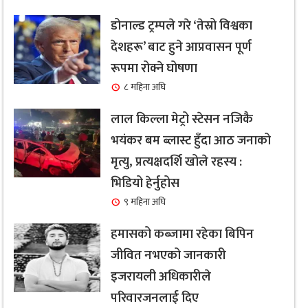
डोनाल्ड ट्रम्पले गरे ‘तेस्रो विश्वका
देशहरू’ बाट हुने आप्रवासन पूर्ण
रूपमा रोक्ने घोषणा
८ महिना अघि
लाल किल्ला मेट्रो स्टेसन नजिकै
भयंकर बम ब्लास्ट हुँदा आठ जनाको
मृत्यु, प्रत्यक्षदर्शि खोले रहस्य :
भिडियो हेर्नुहोस
९ महिना अघि
हमासको कब्जामा रहेका बिपिन
जीवित नभएको जानकारी
इजरायली अधिकारीले
परिवारजनलाई दिए