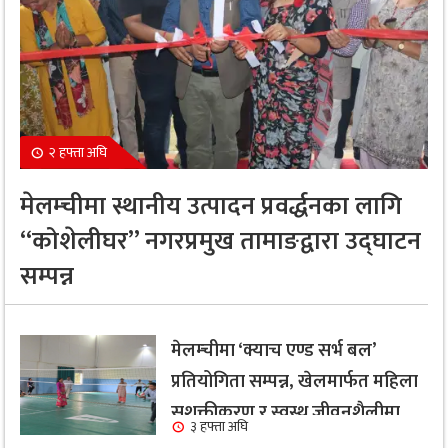
२ हफ्ता अघि
मेलम्चीमा स्थानीय उत्पादन प्रवर्द्धनका लागि
“कोशेलीघर” नगरप्रमुख तामाङद्वारा उद्घाटन
सम्पन्न
मेलम्चीमा ‘क्याच एण्ड सर्भ बल’
प्रतियोगिता सम्पन्न, खेलमार्फत महिला
सशक्तीकरण र स्वस्थ जीवनशैलीमा
३ हफ्ता अघि
जोड