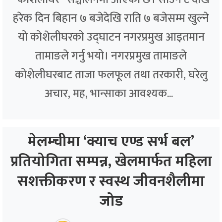
हरेक दिन बिहान ७ बजेदेखि राति ७ बजेसम्म खुल्ने
यो कोशेलीघरको उद्घाटन नगरप्रमुख आइतमान
तामाङले गर्नु भयो। नगरप्रमुख तामाङले
कोशेलीघरबाट ताजा फलफूल तथा तरकारी, घरेलु
अचार, मह, भान्साका आवश्यक...
मेलम्चीमा ‘क्याच एण्ड सर्भ बल’
प्रतियोगिता सम्पन्न, खेलमार्फत महिला
सशक्तीकरण र स्वस्थ जीवनशैलीमा
जोड