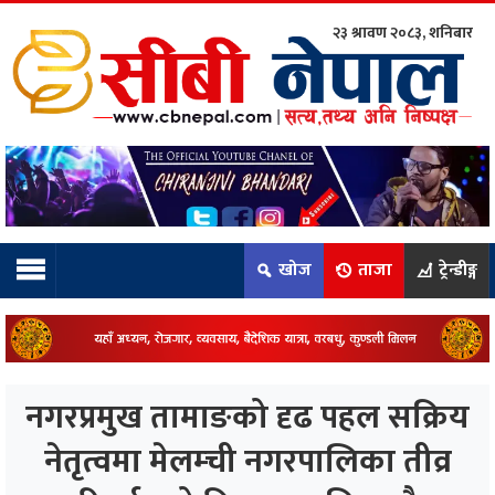
२३ श्रावण २०८३, शनिबार
ाम्रो टिम:
राष्ट्रिय
कुद
खोज
ताजा
ट्रेन्डीङ्ग
धि
ियो
नगरप्रमुख तामाङको दृढ पहल सक्रिय
ञ्जन
नेतृत्वमा मेलम्ची नगरपालिका तीव्र
नीति