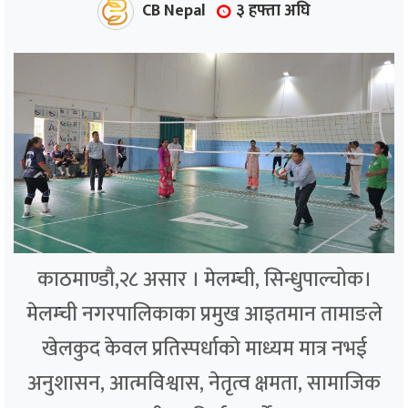
CB Nepal
३ हफ्ता अघि
काठमाण्डौ,२८ असार । मेलम्ची, सिन्धुपाल्चोक।
मेलम्ची नगरपालिकाका प्रमुख आइतमान तामाङले
खेलकुद केवल प्रतिस्पर्धाको माध्यम मात्र नभई
अनुशासन, आत्मविश्वास, नेतृत्व क्षमता, सामाजिक