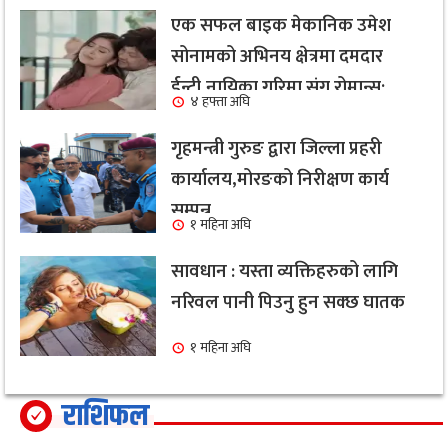
एक सफल बाइक मेकानिक उमेश
सोनामको अभिनय क्षेत्रमा दमदार
ईन्ट्री,नायिका गरिमा संग रोमान्स:
४ हफ्ता अघि
हेर्नुहोस भिडियो ।
गृहमन्त्री गुरुङ द्वारा जिल्ला प्रहरी
कार्यालय,मोरङको निरीक्षण कार्य
सम्पन्न
१ महिना अघि
सावधान : यस्ता व्यक्तिहरुको लागि
नरिवल पानी पिउनु हुन सक्छ घातक
१ महिना अघि
राशिफल