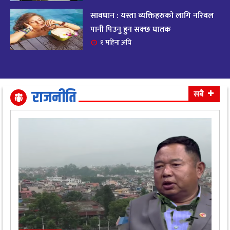
सावधान : यस्ता व्यक्तिहरुको लागि नरिवल
आजको राशिफल २०८२ भदाै ४ गते, बुधवार
१९
पानी पिउनु हुन सक्छ घातक
११ महिना अघि
१ महिना अघि
आजको राशिफल: अवसर र चुनौतीसँग दिन बित्नेछ,
२०
धैर्यले सफलता मिल्नेछ
११ महिना अघि
राजनीति
सबै