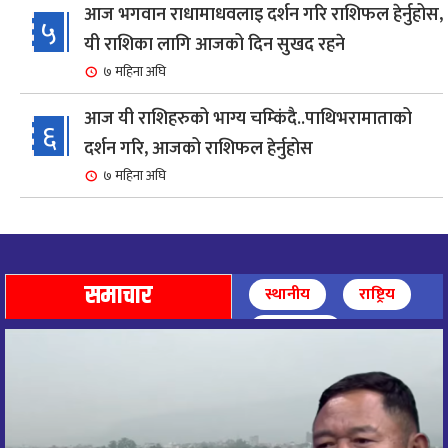
आज भगवान राधामाधवलाइ दर्शन गरि राशिफल हेर्नुहोस,
५
यी राशिका लागि आजको दिन सुखद रहने
७ महिना अघि
आज यी राशिहरुको भाग्य चम्किंदै..पाथिभरामाताको
६
दर्शन गरि, आजको राशिफल हेर्नुहोस
७ महिना अघि
शहरी विकासमन्त्री कुलमान घिसिङको समुपस्थितिमा
७
मेलम्ची खानेपानी आयोजनाको समस्या समाधान
८ महिना अघि
समाचार
स्थानीय
राष्ट्रिय
आज पाथिभारा माताको दर्शन गरि, दिनको सुरुवात गर्दै,
अन्तर्राष्ट्रिय
८
राशिफल हेर्नुहोस, यी रासिहरुको आज भाग्य उदय
९ महिना अघि
आज माताभगवती जगज्जननी पाथिभरादेवीको दर्शन गरि