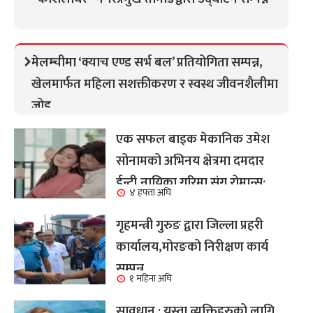
मेलम्चीमा ‘क्याच एण्ड सर्भ बल’ प्रतियोगिता सम्पन्न,
खेलमार्फत महिला सशक्तीकरण र स्वस्थ जीवनशैलीमा
जोड
एक सफल बाइक मेकानिक उमेश
सोनामको अभिनय क्षेत्रमा दमदार
ईन्ट्री,नायिका गरिमा संग रोमान्स:
४ हफ्ता अघि
हेर्नुहोस भिडियो ।
गृहमन्त्री गुरुङ द्वारा जिल्ला प्रहरी
कार्यालय,मोरङको निरीक्षण कार्य
सम्पन्न
१ महिना अघि
सावधान : यस्ता व्यक्तिहरुको लागि