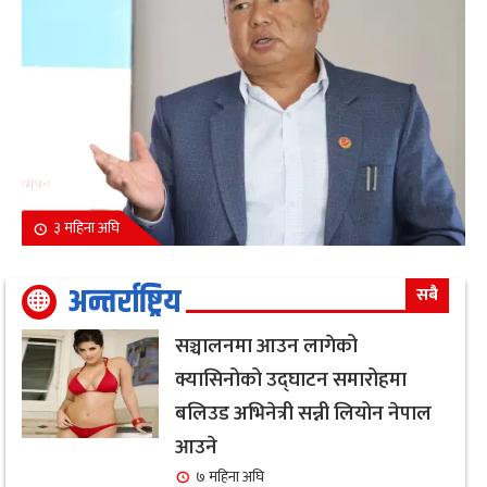
३ महिना अघि
अन्तर्राष्ट्रिय
सबै
सञ्चालनमा आउन लागेको
क्यासिनोको उद्घाटन समारोहमा
बलिउड अभिनेत्री सन्नी लियोन नेपाल
आउने
७ महिना अघि