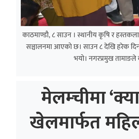
काठमाण्डौ, ८ साउन । स्थानीय कृषि र हस्तकला उत्
सञ्चालनमा आएको छ। साउन ८ देखि हरेक दिन 
भयो। नगरप्रमुख तामाङले
मेलम्चीमा ‘क्य
खेलमार्फत महि