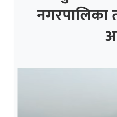
नगरपालिका तीव
ाज
्थ्य
अ