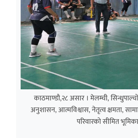
काठमाण्डौ,२८ असार । मेलम्ची, सिन्धुपाल
अनुशासन, आत्मविश्वास, नेतृत्व क्षमता, स
परिवारको सीमित भूमिकाभन्