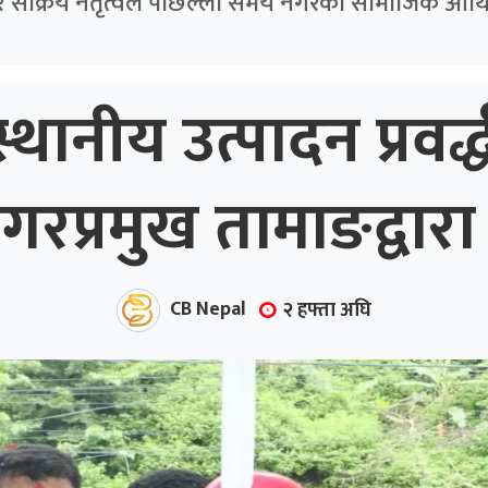
र सक्रिय नेतृत्वले पछिल्ला समय नगरको सामाजिक आर्थि
्थानीय उत्पादन प्रवर
प्रमुख तामाङद्वारा 
CB Nepal
२ हफ्ता अघि