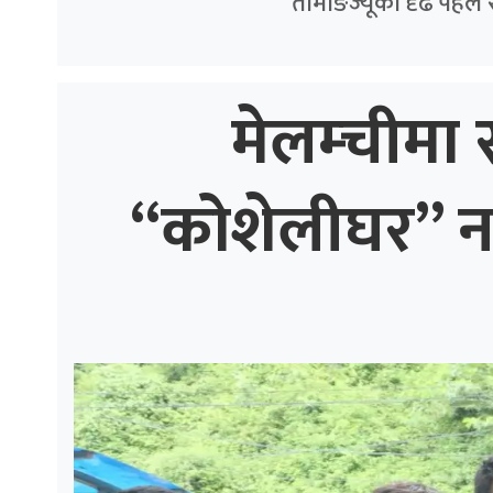
तामाङज्यूको दृढ पहल 
मेलम्चीमा स
“कोशेलीघर” नगर