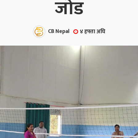
जोड
CB Nepal
४ हफ्ता अघि