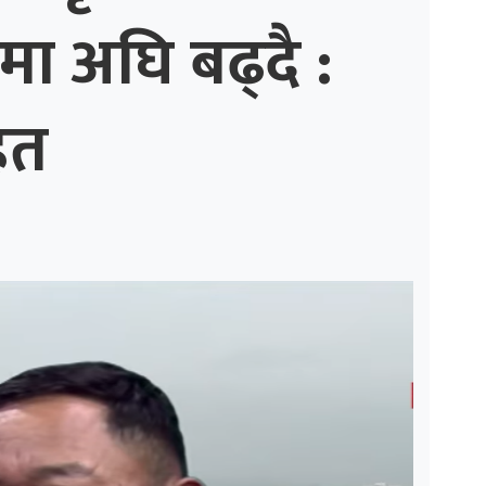
मा अघि बढ्दै :
ित