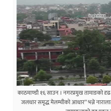
काठमाण्डौ १६ साउन । नगरप्रमुख तामाङको दृढ पह
जलधार समृद्ध मेलम्चीको आधार” भन्ने नाराला