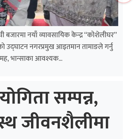
लम्ची बजारमा नयाँ व्यावसायिक केन्द्र “कोशेलीघर”
ो उद्घाटन नगरप्रमुख आइतमान तामाङले गर्नु
मह, भान्साका आवश्यक...
योगिता सम्पन्न,
स्थ जीवनशैलीमा