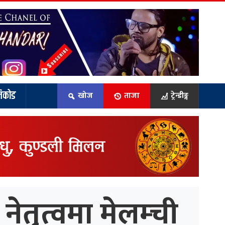
िकोड
खोज
ताजा
ट्रेन्डीङ्ग
ेतृत्वमा मेलम्ची