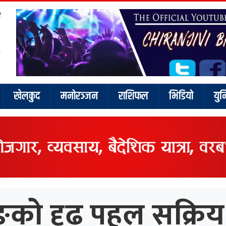
र
खेलकुद
मनोरञ्जन
राशिफल
भिडियो
युन
को दृढ पहल सक्रिय न