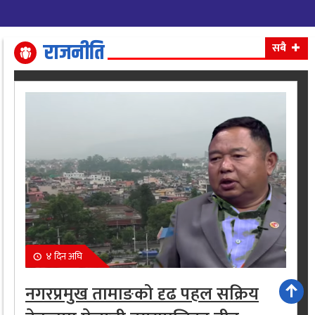
राजनीति
सबै
४ दिन अघि
नगरप्रमुख तामाङको दृढ पहल सक्रिय