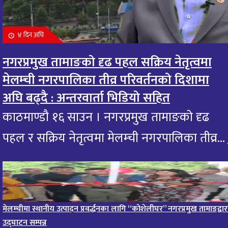
आज मंगलबार भगवान गजानन गणेशको दर्शन गरि
११
आजको राशिफल हेर्नुहोस: यी राशिलाई एकदम शुभ
४ दिन अघि
१0 महिना अघि
नगरप्रमुख तामाङको दृढ पहल सक्रिय नेतृत्वमा
आजको राशिफल : २० भाद्र २०८२, शुक्रबार
१२
मेलम्ची नगरपालिका तीव्र परिवर्तनको दिशामा
११ महिना अघि
अघि बढ्दै : अन्तरवार्ता भिडियो सहित
आजको राशिफल – १९ भाद्र २०८२, बिहीवार
१३
काठमाण्डौ १६ साउन । नगरप्रमुख तामाङको दृढ
११ महिना अघि
पहल र सक्रिय नेतृत्वमा मेलम्ची नगरपालिका तीव्र...
आज २०८२ साल भदौ १६ गते सोमबारको राशिफल
१४
११ महिना अघि
आजको राशिफल : २०८२ भदौ १२ गते बिहीवार, २८ अगस्
१५
२०२५
मेलम्चीमा स्थानीय उत्पादन प्रवर्द्धनका लागि “कोशेलीघर” नगरप्रमुख तामाङद्वार
११ महिना अघि
उद्घाटन सम्पन्न