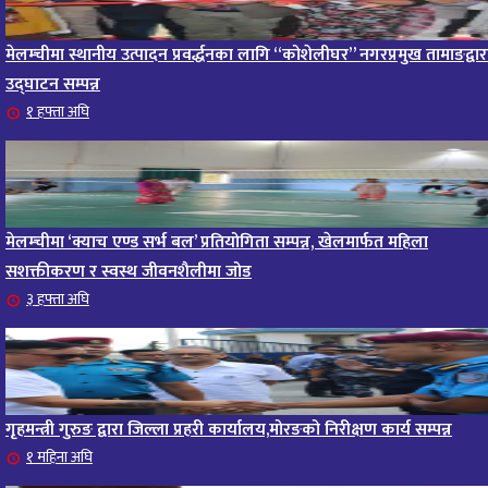
मेलम्चीमा स्थानीय उत्पादन प्रवर्द्धनका लागि “कोशेलीघर” नगरप्रमुख तामाङद्वार
उद्घाटन सम्पन्न
१ हफ्ता अघि
मेलम्चीमा ‘क्याच एण्ड सर्भ बल’ प्रतियोगिता सम्पन्न, खेलमार्फत महिला
सशक्तीकरण र स्वस्थ जीवनशैलीमा जोड
३ हफ्ता अघि
गृहमन्त्री गुरुङ द्वारा जिल्ला प्रहरी कार्यालय,मोरङको निरीक्षण कार्य सम्पन्न
१ महिना अघि