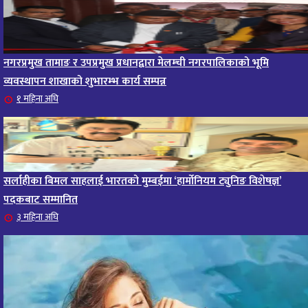
नगरप्रमुख तामाङ र उपप्रमुख प्रधानद्वारा मेलम्ची नगरपालिकाको भूमि
व्यवस्थापन शाखाको शुभारम्भ कार्य सम्पन्न
१ महिना अघि
सर्लाहीका बिमल साहलाई भारतको मुम्बईमा ‘हार्मोनियम ट्युनिङ विशेषज्ञ’
पदकबाट सम्मानित
३ महिना अघि