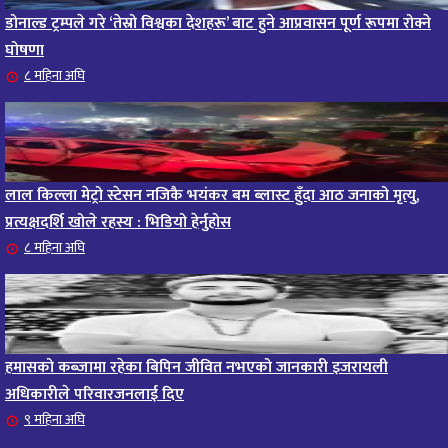
डोनाल्ड ट्रम्पले गरे ‘तेस्रो विश्वका देशहरू’ बाट हुने आप्रवासन पूर्ण रूपमा रोक्ने
घोषणा
८ महिना अघि
लाल किल्ला मेट्रो स्टेसन नजिकै भयंकर बम ब्लास्ट हुँदा आठ जनाको मृत्यु,
प्रत्यक्षदर्शि खोले रहस्य : भिडियो हेर्नुहोस
८ महिना अघि
हमासको कब्जामा रहेका बिपिन जीवित नभएको जानकारी इजरायली
अधिकारीले परिवारजनलाई दिए
९ महिना अघि