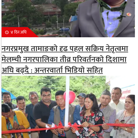
४ दिन अघि
नगरप्रमुख तामाङको दृढ पहल सक्रिय नेतृत्वमा
मेलम्ची नगरपालिका तीव्र परिवर्तनको दिशामा
अघि बढ्दै : अन्तरवार्ता भिडियो सहित