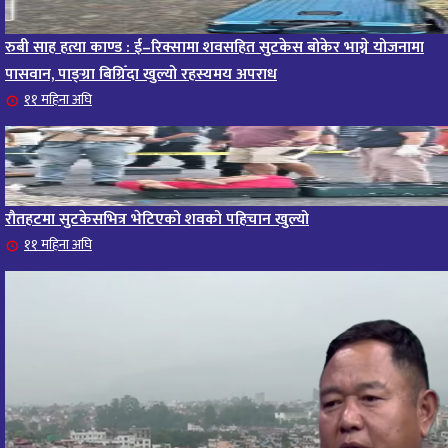
रुबी साह हत्या काण्ड : ई–रिक्सामा शवसहित सुटकेस बोकेर भाग्ने योजनामा
पासवान, पाङ्ग्रा बिग्रिँदा खुल्यो रहस्यमय अपराध
११ महिना अघि
रौतहटमा सुटकेसभित्र भेटिएको शवको पहिचान खुल्यो
११ महिना अघि