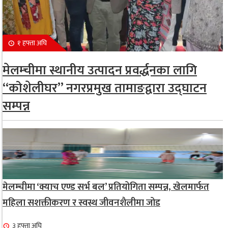
१ हफ्ता अघि
मेलम्चीमा स्थानीय उत्पादन प्रवर्द्धनका लागि
“कोशेलीघर” नगरप्रमुख तामाङद्वारा उद्घाटन
सम्पन्न
मेलम्चीमा ‘क्याच एण्ड सर्भ बल’ प्रतियोगिता सम्पन्न, खेलमार्फत
महिला सशक्तीकरण र स्वस्थ जीवनशैलीमा जोड
३ हफ्ता अघि