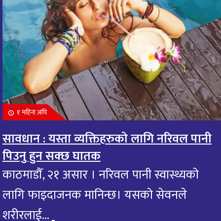
१ महिना अघि
सावधान : यस्ता व्यक्तिहरुको लागि नरिवल पानी
पिउनु हुन सक्छ घातक
काठमाडौँ, २१ असार । नरिवल पानी स्वास्थ्यको
लागि फाइदाजनक मानिन्छ। यसको सेवनले
शरीरलाई...