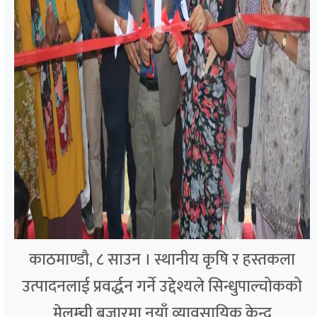
काठमाण्डौ, ८ साउन । स्थानीय कृषि र हस्तकला
उत्पादनलाई प्रवर्द्धन गर्ने उद्देश्यले सिन्धुपाल्चोकको
मेलम्ची बजारमा नयाँ व्यावसायिक केन्द्र