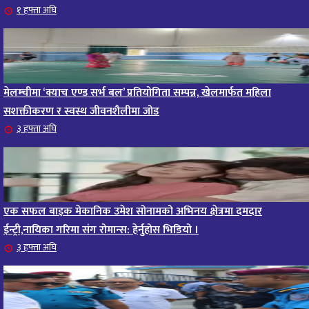
आजको राशिफल – २०८२ साल भाद्र १० गते, मंगलबार
१ हफ्ता अघि
१६
११ महिना अघि
आजको राशिफल – २०८२ साल भाद्र १० गते, मंगलबार
१७
११ महिना अघि
मेलम्चीमा ‘क्याच एण्ड सर्भ बल’ प्रतियोगिता सम्पन्न, खेलमार्फत महिला
आजको राशिफल : आइतवार, ८ भदौ २०८२ (२४ अगस्ट
सशक्तीकरण र स्वस्थ जीवनशैलीमा जोड
१८
३ हफ्ता अघि
२०२५)
११ महिना अघि
आजको राशिफल २०८२ भदाै ४ गते, बुधवार
१९
११ महिना अघि
एक सफल बाइक मेकानिक उमेश सोनामको अभिनय क्षेत्रमा दमदार
ईन्ट्री,नायिका गरिमा संग रोमान्स: हेर्नुहोस भिडियो ।
आजको राशिफल: अवसर र चुनौतीसँग दिन बित्नेछ, धैर्यले
२०
३ हफ्ता अघि
सफलता मिल्नेछ
११ महिना अघि