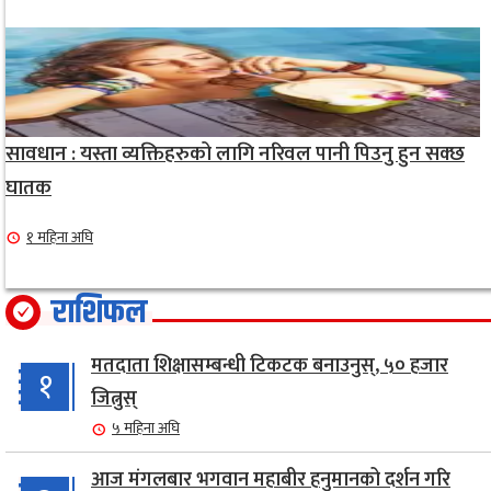
सावधान : यस्ता व्यक्तिहरुको लागि नरिवल पानी पिउनु हुन सक्छ
घातक
१ महिना अघि
राशिफल
मतदाता शिक्षासम्बन्धी टिकटक बनाउनुस्, ५० हजार
१
जित्नुस्
५ महिना अघि
आज मंगलबार भगवान महाबीर हनुमानको दर्शन गरि