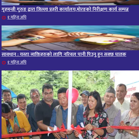
गृहमन्त्री गुरुङ द्वारा जिल्ला प्रहरी कार्यालय,मोरङको निरीक्षण कार्य सम्पन्न
१ महिना अघि
सावधान : यस्ता व्यक्तिहरुको लागि नरिवल पानी पिउनु हुन सक्छ घातक
१ महिना अघि