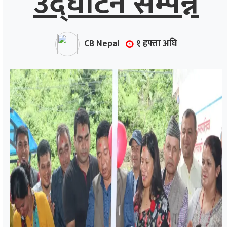
उद्घाटन सम्पन्न
CB Nepal
१ हफ्ता अघि