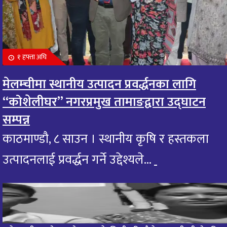
१ हफ्ता अघि
मेलम्चीमा स्थानीय उत्पादन प्रवर्द्धनका लागि
“कोशेलीघर” नगरप्रमुख तामाङद्वारा उद्घाटन
सम्पन्न
काठमाण्डौ, ८ साउन । स्थानीय कृषि र हस्तकला
उत्पादनलाई प्रवर्द्धन गर्ने उद्देश्यले...