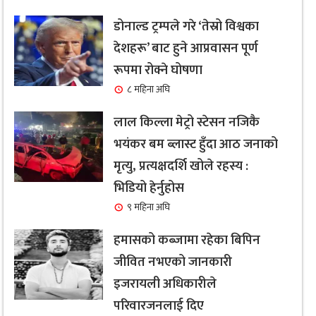
डोनाल्ड ट्रम्पले गरे ‘तेस्रो विश्वका
देशहरू’ बाट हुने आप्रवासन पूर्ण
रूपमा रोक्ने घोषणा
८ महिना अघि
लाल किल्ला मेट्रो स्टेसन नजिकै
भयंकर बम ब्लास्ट हुँदा आठ जनाको
मृत्यु, प्रत्यक्षदर्शि खोले रहस्य :
भिडियो हेर्नुहोस
९ महिना अघि
हमासको कब्जामा रहेका बिपिन
जीवित नभएको जानकारी
इजरायली अधिकारीले
परिवारजनलाई दिए