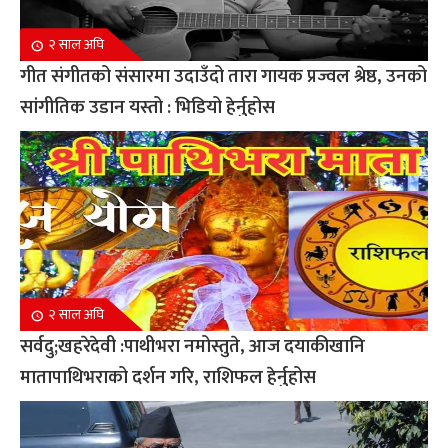
२ साल अघि
गीत संगीतको संसारमा उदाउँदो तारा गायक प्रज्वल श्रेष्ठ, उनको
सांगीतिक उडान यस्तो : भिडियो हेर्नुहोस
२ साल अघि
सर्वदु;खहरेदेवी :पाथीभरा नमोस्तुते, आज दयाकीखानि
मातापाथिभराको दर्शन गरि, राशिफल हेर्नुहोस