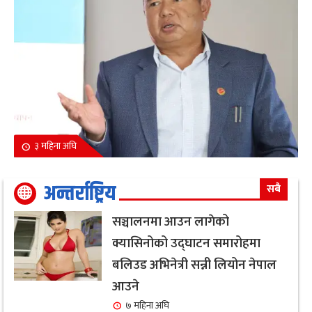
३ महिना अघि
अन्तर्राष्ट्रिय
सबै
सञ्चालनमा आउन लागेको
क्यासिनोको उद्घाटन समारोहमा
बलिउड अभिनेत्री सन्नी लियोन नेपाल
आउने
७ महिना अघि