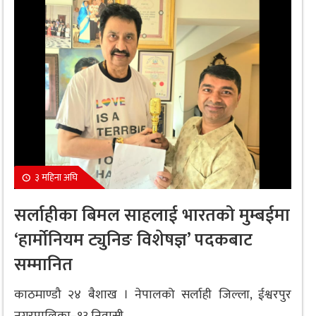
३ महिना अघि
सर्लाहीका बिमल साहलाई भारतको मुम्बईमा
‘हार्मोनियम ट्युनिङ विशेषज्ञ’ पदकबाट
सम्मानित
काठमाण्डौ २४ बैशाख । नेपालको सर्लाही जिल्ला, ईश्वरपुर
नगरपालिका–१३ निवासी...