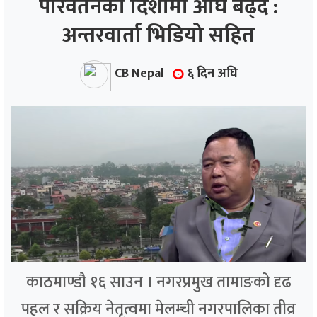
परिवर्तनको दिशामा अघि बढ्दै :
अन्तरवार्ता भिडियो सहित
ाज
्थ्य
CB Nepal
६ दिन अघि
काठमाण्डौ १६ साउन । नगरप्रमुख तामाङको दृढ
पहल र सक्रिय नेतृत्वमा मेलम्ची नगरपालिका तीव्र