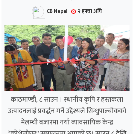
CB Nepal
२ हफ्ता अघि
काठमाण्डौ, ८ साउन । स्थानीय कृषि र हस्तकला
उत्पादनलाई प्रवर्द्धन गर्ने उद्देश्यले सिन्धुपाल्चोकको
मेलम्ची बजारमा नयाँ व्यावसायिक केन्द्र
“कोशेलीघर” सञ्चालनमा आएको छ। साउन ८ देखि