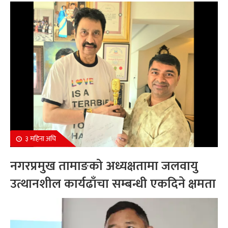
सम्मानित
३ महिना अघि
नगरप्रमुख तामाङको अध्यक्षतामा जलवायु
उत्थानशील कार्यढाँचा सम्बन्धी एकदिने क्षमता
अभिवृद्धि कार्यक्रम सम्पन्न