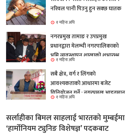
नरिवल पानी पिउनु हुन सक्छ घातक
१ महिना अघि
नगरप्रमुख तामाङ र उपप्रमुख
प्रधानद्वारा मेलम्ची नगरपालिकाको
भूमि व्यवस्थापन शाखाको शुभारम्भ
१ महिना अघि
कार्य सम्पन्न
सबै क्षेत्र, वर्ग र लिंगकाे
आवश्यकताकाे आधारमा बजेट
विनियाेजन गर्ने : नगरप्रमुख आइतमान
१ महिना अघि
तामाङ
सर्लाहीका बिमल साहलाई भारतको मुम्बईमा
‘हार्मोनियम ट्युनिङ विशेषज्ञ’ पदकबाट