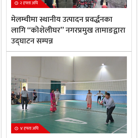
२ हफ्ता अघि
मेलम्चीमा स्थानीय उत्पादन प्रवर्द्धनका
लागि “कोशेलीघर” नगरप्रमुख तामाङद्वारा
उद्घाटन सम्पन्न
४ हफ्ता अघि