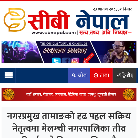
२३ श्रावण २०८३, शनिबार
ाम्रो टिम:
राष्ट्रिय
कुद
खोज
ताजा
ट्रेन्डीङ्ग
धि
ियो
नगरप्रमुख तामाङको दृढ पहल सक्रिय
ञ्जन
नेतृत्वमा मेलम्ची नगरपालिका तीव्र
नीति