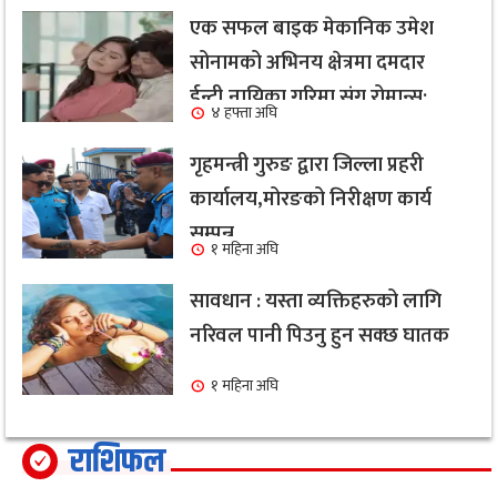
एक सफल बाइक मेकानिक उमेश
सोनामको अभिनय क्षेत्रमा दमदार
ईन्ट्री,नायिका गरिमा संग रोमान्स:
४ हफ्ता अघि
हेर्नुहोस भिडियो ।
गृहमन्त्री गुरुङ द्वारा जिल्ला प्रहरी
कार्यालय,मोरङको निरीक्षण कार्य
सम्पन्न
१ महिना अघि
सावधान : यस्ता व्यक्तिहरुको लागि
नरिवल पानी पिउनु हुन सक्छ घातक
१ महिना अघि
राशिफल