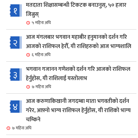
मतदाता शिक्षासम्बन्धी टिकटक बनाउनुस्, ५० हजार
१
जित्नुस्
५ महिना अघि
आज मंगलबार भगवान महाबीर हनुमानको दर्शन गरि
२
आजको राशिफल हेरौँ, यी राशिहरुको आज भाग्यशालि
६ महिना अघि
भगवान गजानन गणेशको दर्शन गरि आजको राशिफल
३
हेर्नुहोस, यी राशिलाई यस्तोलाभ
७ महिना अघि
आज करुणाकिखानी जगदम्बा माता भगवतीको दर्शन
४
गरेर, आफ़्नो भाग्य राशिफल हेर्नुहोस, यी राशिको भाग्य
चम्किने
७ महिना अघि