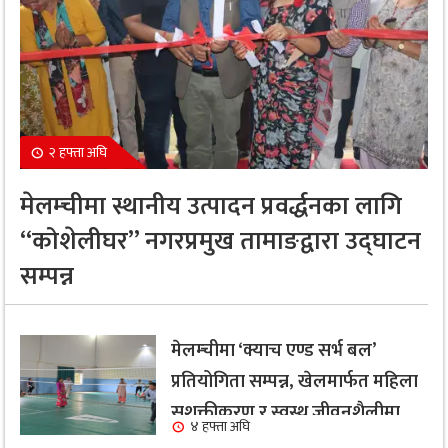
२ हफ्ता अघि
मेलम्चीमा स्थानीय उत्पादन प्रवर्द्धनका लागि
“कोशेलीघर” नगरप्रमुख तामाङद्वारा उद्घाटन
सम्पन्न
मेलम्चीमा ‘क्याच एण्ड सर्भ बल’
प्रतियोगिता सम्पन्न, खेलमार्फत महिला
सशक्तीकरण र स्वस्थ जीवनशैलीमा
४ हफ्ता अघि
जोड