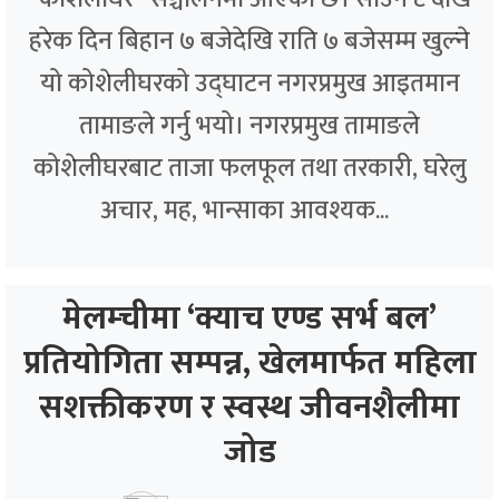
हरेक दिन बिहान ७ बजेदेखि राति ७ बजेसम्म खुल्ने
यो कोशेलीघरको उद्घाटन नगरप्रमुख आइतमान
तामाङले गर्नु भयो। नगरप्रमुख तामाङले
कोशेलीघरबाट ताजा फलफूल तथा तरकारी, घरेलु
अचार, मह, भान्साका आवश्यक...
मेलम्चीमा ‘क्याच एण्ड सर्भ बल’
प्रतियोगिता सम्पन्न, खेलमार्फत महिला
सशक्तीकरण र स्वस्थ जीवनशैलीमा
जोड