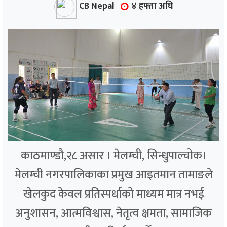
CB Nepal
४ हफ्ता अघि
काठमाण्डौ,२८ असार । मेलम्ची, सिन्धुपाल्चोक।
मेलम्ची नगरपालिकाका प्रमुख आइतमान तामाङले
खेलकुद केवल प्रतिस्पर्धाको माध्यम मात्र नभई
अनुशासन, आत्मविश्वास, नेतृत्व क्षमता, सामाजिक