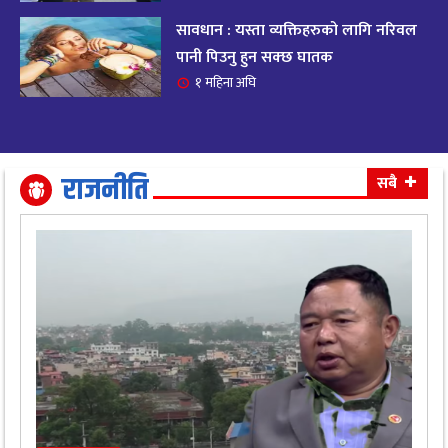
सावधान : यस्ता व्यक्तिहरुको लागि नरिवल
आजको राशिफल २०८२ भदाै ४ गते, बुधवार
१९
पानी पिउनु हुन सक्छ घातक
११ महिना अघि
१ महिना अघि
आजको राशिफल: अवसर र चुनौतीसँग दिन बित्नेछ,
२०
धैर्यले सफलता मिल्नेछ
११ महिना अघि
राजनीति
सबै