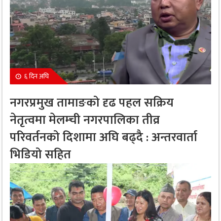
६ दिन अघि
नगरप्रमुख तामाङको दृढ पहल सक्रिय
नेतृत्वमा मेलम्ची नगरपालिका तीव्र
परिवर्तनको दिशामा अघि बढ्दै : अन्तरवार्ता
भिडियो सहित