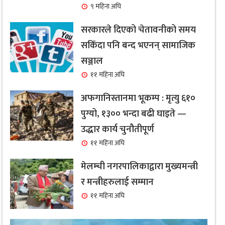
९ महिना अघि
सरकारले दिएको चेतावनीको समय
सकिँदा पनि बन्द भएनन् सामाजिक
सञ्जाल
११ महिना अघि
अफगानिस्तानमा भूकम्प : मृत्यु ६१०
पुग्यो, १३०० भन्दा बढी घाइते —
उद्धार कार्य चुनौतीपूर्ण
११ महिना अघि
मेलम्ची नगरपालिकाद्वारा मुख्यमन्त्री
र मन्त्रीहरुलाई सम्मान
११ महिना अघि