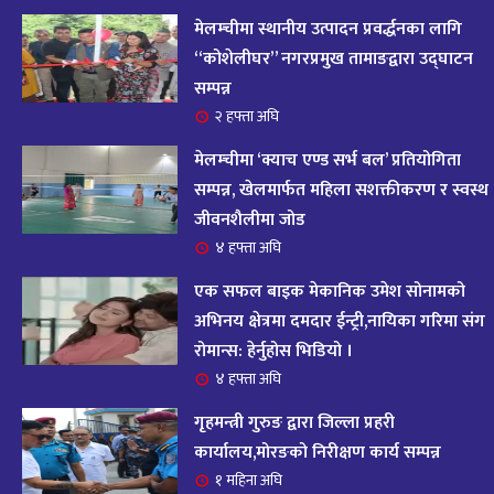
आज २०८२ साल भदौ १६ गते सोमबारको राशिफल
१४
मेलम्चीमा स्थानीय उत्पादन प्रवर्द्धनका लागि
११ महिना अघि
“कोशेलीघर” नगरप्रमुख तामाङद्वारा उद्घाटन
सम्पन्न
आजको राशिफल : २०८२ भदौ १२ गते बिहीवार, २८
२ हफ्ता अघि
१५
अगस्ट २०२५
मेलम्चीमा ‘क्याच एण्ड सर्भ बल’ प्रतियोगिता
११ महिना अघि
सम्पन्न, खेलमार्फत महिला सशक्तीकरण र स्वस्थ
जीवनशैलीमा जोड
आजको राशिफल – २०८२ साल भाद्र १० गते, मंगलबार
१६
४ हफ्ता अघि
११ महिना अघि
एक सफल बाइक मेकानिक उमेश सोनामको
आजको राशिफल – २०८२ साल भाद्र १० गते, मंगलबार
अभिनय क्षेत्रमा दमदार ईन्ट्री,नायिका गरिमा संग
१७
रोमान्स: हेर्नुहोस भिडियो ।
११ महिना अघि
४ हफ्ता अघि
आजको राशिफल : आइतवार, ८ भदौ २०८२ (२४ अगस्ट
गृहमन्त्री गुरुङ द्वारा जिल्ला प्रहरी
१८
२०२५)
कार्यालय,मोरङको निरीक्षण कार्य सम्पन्न
११ महिना अघि
१ महिना अघि