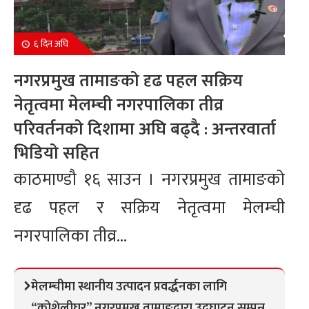
६ दिन अघि
नगरप्रमुख तामाङको दृढ पहल सक्रिय
नेतृत्वमा मेलम्ची नगरपालिका तीव्र
परिवर्तनको दिशामा अघि बढ्दै : अन्तरवार्ता
भिडियो सहित
काठमाण्डौ १६ साउन । नगरप्रमुख तामाङको
दृढ पहल र सक्रिय नेतृत्वमा मेलम्ची
नगरपालिका तीव्र...
मेलम्चीमा स्थानीय उत्पादन प्रवर्द्धनका लागि
“कोशेलीघर” नगरप्रमुख तामाङद्वारा उद्घाटन सम्पन्न