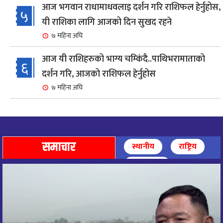
आज भगवान राधामाधवलाइ दर्शन गरि राशिफल हेर्नुहोस,
५
यी राशिका लागि आजको दिन सुखद रहने
७ महिना अघि
आज यी राशिहरुको भाग्य चम्किंदै..पाथिभरामाताको
६
दर्शन गरि, आजको राशिफल हेर्नुहोस
७ महिना अघि
शहरी विकासमन्त्री कुलमान घिसिङको समुपस्थितिमा
७
मेलम्ची खानेपानी आयोजनाको समस्या समाधान
८ महिना अघि
समाचार
स्थानीय
राष्ट्रिय
आज पाथिभारा माताको दर्शन गरि, दिनको सुरुवात गर्दै,
अन्तर्राष्ट्रिय
८
राशिफल हेर्नुहोस, यी रासिहरुको आज भाग्य उदय
९ महिना अघि
आज माताभगवती जगज्जननी पाथिभरादेवीको दर्शन गरि