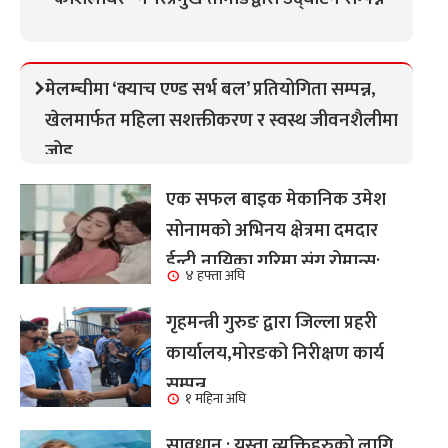
मेलम्चीमा ‘क्याच एण्ड सर्भ बल’ प्रतियोगिता सम्पन्न,
खेलमार्फत महिला सशक्तीकरण र स्वस्थ जीवनशैलीमा
जोड
एक सफल बाइक मेकानिक उमेश
सोनामको अभिनय क्षेत्रमा दमदार
ईन्ट्री,नायिका गरिमा संग रोमान्स:
४ हफ्ता अघि
हेर्नुहोस भिडियो ।
गृहमन्त्री गुरुङ द्वारा जिल्ला प्रहरी
कार्यालय,मोरङको निरीक्षण कार्य
सम्पन्न
१ महिना अघि
सावधान : यस्ता व्यक्तिहरुको लागि